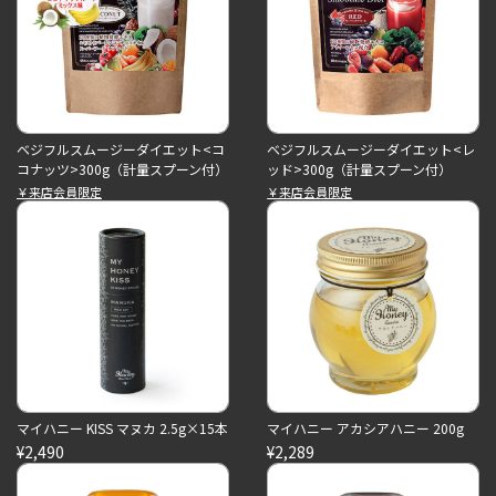
ベジフルスムージーダイエット<コ
ベジフルスムージーダイエット<レ
コナッツ>300g（計量スプーン付）
ッド>300g（計量スプーン付）
￥来店会員限定
￥来店会員限定
マイハニー KISS マヌカ 2.5g×15本
マイハニー アカシアハニー 200g
¥2,490
¥2,289