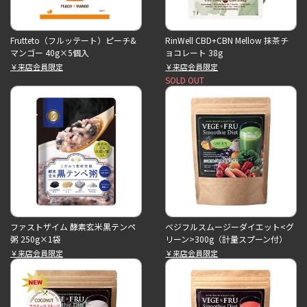
Frutteto（フルッテート）ピーチ&
RinWell CBD+CBN Mellow 抹茶チ
マンゴー 40g×5個入
ョコレート 38g
￥来店会員限定
￥来店会員限定
SOLD OUT
ファストザイム 酵素玄米黒テンペ
ベジフルスムージーダイエット<グ
粥 250g×1袋
リーン>300g（計量スプーン付）
￥来店会員限定
￥来店会員限定