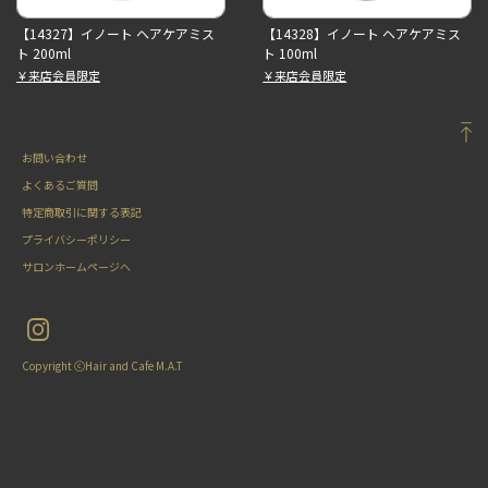
【14327】イノート ヘアケアミス
【14328】イノート ヘアケアミス
ト 200ml
ト 100ml
￥来店会員限定
￥来店会員限定
お問い合わせ
よくあるご質問
特定商取引に関する表記
プライバシーポリシー
サロンホームページへ
Copyright ⓒHair and Cafe M.A.T