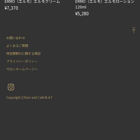
ERMO（エルモ）エルモクリーム
ERMO（エルモ）エルモローション
120ml
¥7,370
¥5,280
お問い合わせ
よくあるご質問
特定商取引に関する表記
プライバシーポリシー
サロンホームページへ
Copyright ⓒHair and Cafe M.A.T