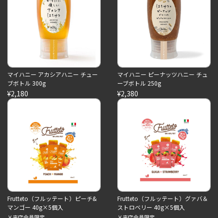
マイハニー アカシアハニー チュー
マイハニー ピーナッツハニー チュ
ブボトル 300g
ーブボトル 250g
¥2,180
¥2,380
Frutteto（フルッテート）ピーチ&
Frutteto（フルッテート）グァバ＆
マンゴー 40g×5個入
ストロベリー 40g×5個入
￥来店会員限定
￥来店会員限定