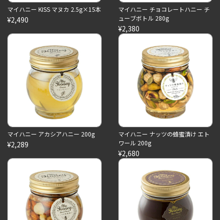
マイハニー KISS マヌカ 2.5g×15本
マイハニー チョコレートハニー チ
ューブボトル 280g
¥2,490
¥2,380
マイハニー アカシアハニー 200g
マイハニー ナッツの蜂蜜漬け エト
ワール 200g
¥2,289
¥2,680