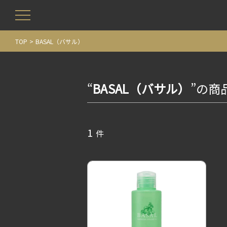
TOP
BASAL（バサル）
“
BASAL（バサル）
”の商
1
件