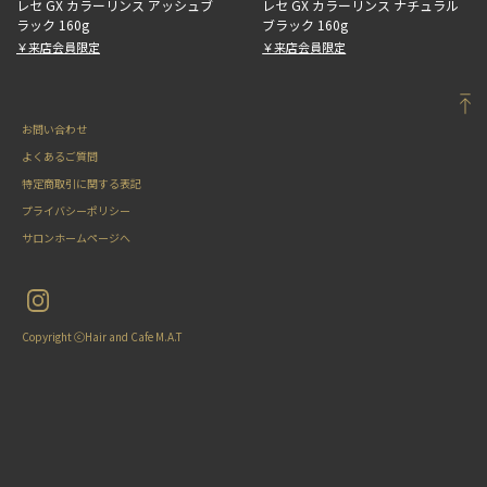
レセ GX カラーリンス アッシュブ
レセ GX カラーリンス ナチュラル
ラック 160g
ブラック 160g
￥来店会員限定
￥来店会員限定
お問い合わせ
よくあるご質問
特定商取引に関する表記
プライバシーポリシー
サロンホームページへ
Copyright ⓒHair and Cafe M.A.T