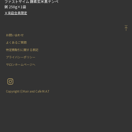
ファストザイム 酵素玄米黒テンペ
粥 250g×1袋
￥来店会員限定
お問い合わせ
よくあるご質問
特定商取引に関する表記
プライバシーポリシー
サロンホームページへ
Copyright ⓒHair and Cafe M.A.T