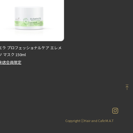
エラ プロフェッショナルケア エレメ
 マスク 150ml
来店会員限定
Copyright ⓒHair and Cafe M.A.T