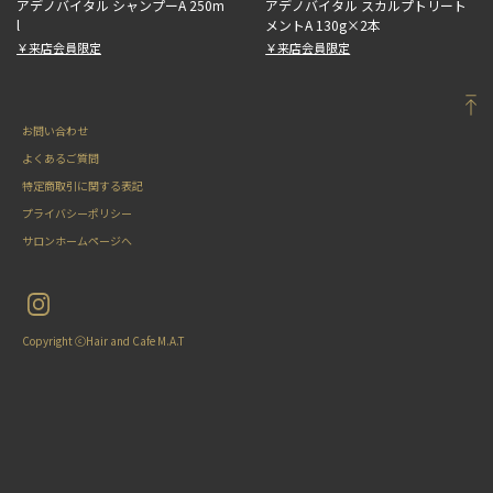
アデノバイタル シャンプーA 250m
アデノバイタル スカルプトリート
l
メントA 130g×2本
￥来店会員限定
￥来店会員限定
お問い合わせ
よくあるご質問
特定商取引に関する表記
プライバシーポリシー
サロンホームページへ
Copyright ⓒHair and Cafe M.A.T