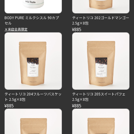
BODY PURE ミルクシスル 90カプ
ティートリコ 202ゴールドマンゴー
セル
2.5g×8包
¥885
￥来店会員限定
ティートリコ 204フルーツバスケッ
ティートリコ 205スイートパフェ
ト 2.5g×8包
2.5g×8包
¥885
¥885