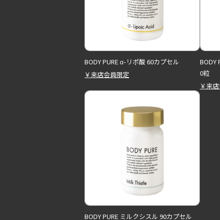
BODY PURE α-リポ酸 60カプセル
BODY
0粒
￥来店会員限定
￥来店
BODY PURE ミルクシスル 90カプセル