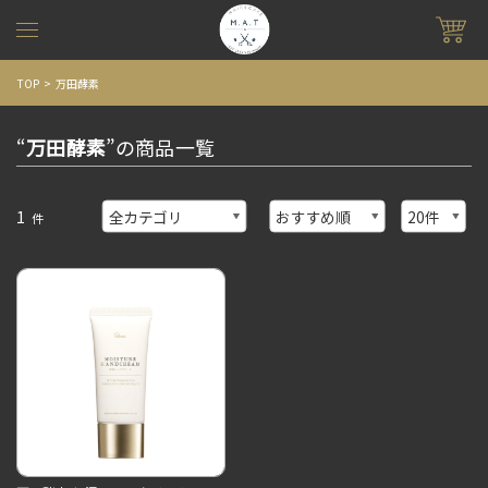
TOP
万田酵素
“
万田酵素
”の商品一覧
1
件