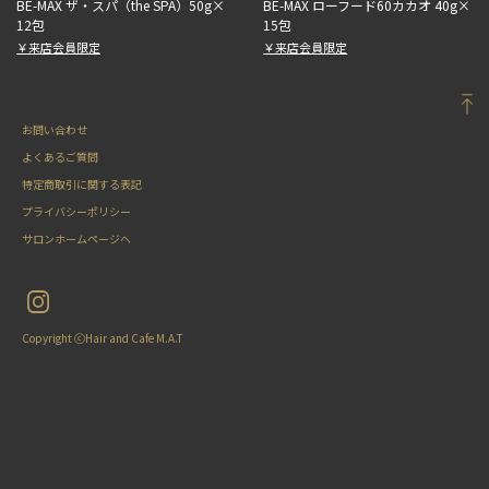
BE-MAX ザ・スパ（the SPA）50g×
BE-MAX ローフード60カカオ 40g×
12包
15包
￥来店会員限定
￥来店会員限定
お問い合わせ
よくあるご質問
特定商取引に関する表記
プライバシーポリシー
サロンホームページへ
Copyright ⓒHair and Cafe M.A.T